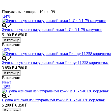
Популярные товары
19 из 139
-24%
Женская сумка из натуральной кожи L-Craft L 79 капучино
5 190
₽
6 850
₽
В корзину
В наличии
-19%
Женская сумка из натуральной кожи Protege Ц-258 коричневая
3 850
₽
4 780
₽
В корзину
В наличии
New!
-18%
Сумка женская из натуральной кожи BB1 - 940136 бордовая
5 200
₽
6 350
₽
В корзину