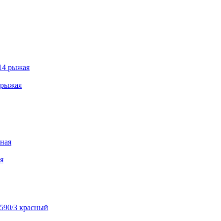
 рыжая
я