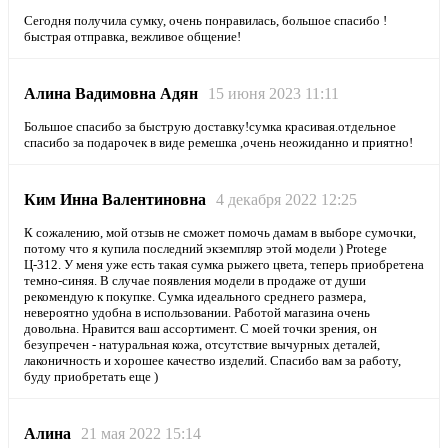
Сегодня получила сумку, очень понравилась, большое спасибо !
быстрая отправка, вежливое общение!
Алина Вадимовна Адян
15 июня 2023 11:11
Большое спасибо за быструю доставку!сумка красивая.отдельное
спасибо за подарочек в виде ремешка ,очень неожиданно и приятно!
Ким Инна Валентиновна
4 декабря 2022 12:25
К сожалению, мой отзыв не сможет помочь дамам в выборе сумочки,
потому что я купила последний экземпляр этой модели ) Protege
Ц-312. У меня уже есть такая сумка рыжего цвета, теперь приобретена
темно-синяя. В случае появления модели в продаже от души
рекомендую к покупке. Сумка идеального среднего размера,
невероятно удобна в использовании. Работой магазина очень
довольна. Нравится ваш ассортимент. С моей точки зрения, он
безупречен - натуральная кожа, отсутствие вычурных деталей,
лаконичность и хорошее качество изделий. Спасибо вам за работу,
буду приобретать еще )
Алина
21 мая 2022 15:14