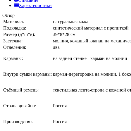
Описание
Характеристики
Обзор
Материал:
натуральная кожа
Подкладка:
синтетический материал с пропиткой
Размер (д*ш*в):
39*8*28 см
Застежка:
молния, кожаный клапан на механичес
Отделения:
два
Карманы:
на задней стенке - карман на молнии
Внутри сумки карманы:
карман-перегородка на молнии, 1 бок
Съёмный ремень:
текстильная лента-стропа с кожаной о
Страна дизайна:
Россия
Производство:
Россия