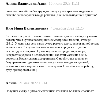
Алина Вадимовна Адян
15 июня 2023 11:11
Большое спасибо за быструю доставку!сумка красивая.отдельное
спасибо за подарочек в виде ремешка ,очень неожиданно и приятно!
Ким Инна Валентиновна
4 декабря 2022 12:25
К сожалению, мой отзыв не сможет помочь дамам в выборе сумочки,
потому что я купила последний экземпляр этой модели ) Protege
Ц-312. У меня уже есть такая сумка рыжего цвета, теперь приобретена
темно-синяя. В случае появления модели в продаже от души
рекомендую к покупке. Сумка идеального среднего размера,
невероятно удобна в использовании. Работой магазина очень
довольна. Нравится ваш ассортимент. С моей точки зрения, он
безупречен - натуральная кожа, отсутствие вычурных деталей,
лаконичность и хорошее качество изделий. Спасибо вам за работу,
буду приобретать еще )
Алина
21 мая 2022 15:14
Получила сумку. Сумка симпатичная, стильная. Большое спасибо!!