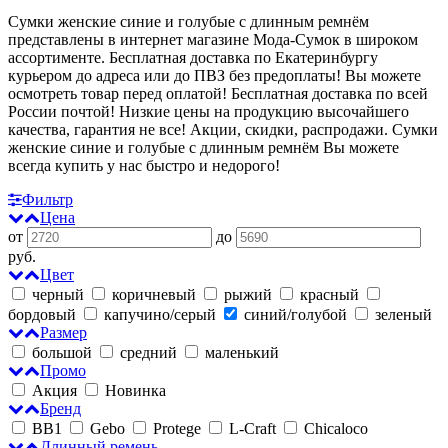
Сумки женские синие и голубые с длинным ремнём
представлены в интернет магазине Мода-Сумок в широком
ассортименте. Бесплатная доставка по Екатеринбургу
курьером до адреса или до ПВЗ без предоплаты! Вы можете
осмотреть товар перед оплатой!
Бесплатная доставка по всей
России почтой! Низкие цены на продукцию высочайшего
качества, гарантия не все! Акции, скидки, распродажи. Сумки
женские синие и голубые с длинным ремнём
Вы можете
всегда купить у нас быстро и недорого!
Фильтр
Цена
от
до
руб.
Цвет
черный
коричневый
рыжий
красный
бордовый
капучино/серый
синий/голубой
зеленый
Размер
большой
средний
маленький
Промо
Акция
Новинка
Бренд
BB1
Gebo
Protege
L-Craft
Chicaloco
Длинный ремень