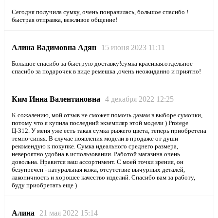
Сегодня получила сумку, очень понравилась, большое спасибо !
быстрая отправка, вежливое общение!
Алина Вадимовна Адян
15 июня 2023 11:11
Большое спасибо за быструю доставку!сумка красивая.отдельное
спасибо за подарочек в виде ремешка ,очень неожиданно и приятно!
Ким Инна Валентиновна
4 декабря 2022 12:25
К сожалению, мой отзыв не сможет помочь дамам в выборе сумочки,
потому что я купила последний экземпляр этой модели ) Protege
Ц-312. У меня уже есть такая сумка рыжего цвета, теперь приобретена
темно-синяя. В случае появления модели в продаже от души
рекомендую к покупке. Сумка идеального среднего размера,
невероятно удобна в использовании. Работой магазина очень
довольна. Нравится ваш ассортимент. С моей точки зрения, он
безупречен - натуральная кожа, отсутствие вычурных деталей,
лаконичность и хорошее качество изделий. Спасибо вам за работу,
буду приобретать еще )
Алина
21 мая 2022 15:14